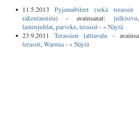
11.5.2013
Pyjamabileet (sekä terassin
rakentamista)
- avainsanat:
julkisivu
lastenjuhlat
,
parveke
,
terassit
-
» Näytä
23.9.2011
Terassien lattiavalu
- avains
terassit
,
Warmia
-
» Näytä