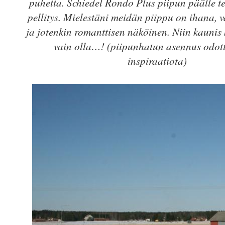
puhetta. Schiedel Rondo Plus piipun päälle te
pellitys. Mielestäni meidän piippu on ihana,
ja jotenkin romanttisen näköinen. Niin kaunis 
vain olla…! (piipunhatun asennus odott
inspiraatiota)