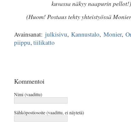
kuvassa näkyy naapurin pellot!
(Huom! Postaus tehty yhteistyössä Monier
Avainsanat:
julkisivu
,
Kannustalo
,
Monier
,
O
piippu
,
tiilikatto
Kommentoi
Nimi (vaadittu)
Sähköpostiosoite (vaadittu, ei näytetä)