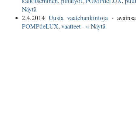
kalkitseminen
,
pihatyöt
,
POMPdeLUX
,
puu
Näytä
2.4.2014
Uusia vaatehankintoja
- avains
POMPdeLUX
,
vaatteet
-
» Näytä