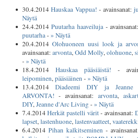
30.4.2014
Hauskaa Vappua!
- avainsanat:
j
Näytä
24.4.2014
Puutarha haaveiluja
- avainsana
puutarha
-
» Näytä
20.4.2014
Olohuoneen uusi look ja arvon
avainsanat:
arvonta
,
Odd Molly
,
olohuone
,
s
-
» Näytä
18.4.2014
Hauskaa pääsiäistä!
- avai
leipominen
,
pääsiäinen
-
» Näytä
13.4.2014
Diadeemi DIY ja Jeanne 
ARVONTA!
- avainsanat:
arvonta
,
askar
DIY
,
Jeanne d'Arc Living
-
» Näytä
7.4.2014
Herkät pastelli värit
- avainsanat:
lapset
,
lastenhuone
,
lastenvaatteet
,
vaaterekk
6.4.2014
Pihan kalkitseminen
- avainsana