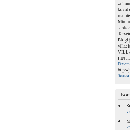
erittäi
kuvat 
mainits
Minuun
sähköp
Tervet
Blogi 
villael
VILL
PINT
Pintere
http://
Seuraa 
Kom
S
va
M
va