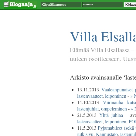
Villa Elsall
Elämää Villa Elsallassa –
uuteen osoitteeseen. Uusim
Arkisto avainsanalle ‘last
13.11.2013
Vaaleanpunaiset p
lastenvaatteet
,
leipominen
-
» 
14.10.2013
Viirinauha kutsu
lastenjuhlat
,
ompeleminen
-
» 
21.5.2013
Yhtä juhlaa
- ava
lastenvaatteet
,
leipominen
,
PO
11.5.2013
Pyjamabileet (sekä 
julkisivu
,
Kannustalo
,
lastenju