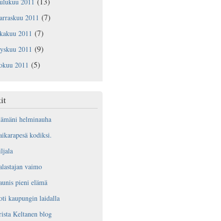
(13)
oulukuu 2011
(7)
arraskuu 2011
(7)
okakuu 2011
(9)
yyskuu 2011
(5)
lokuu 2011
it
lämäni helminauha
ikarapesä kodiksi.
ljala
lastajan vaimo
unis pieni elämä
ti kaupungin laidalla
ista Keltanen blog