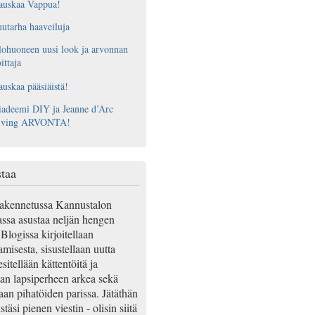
auskaa Vappua!
utarha haaveiluja
ohuoneen uusi look ja arvonnan
ittaja
uskaa pääsiäistä!
adeemi DIY ja Jeanne d’Arc
iving ARVONTA!
taa
akennetussa Kannustalon
ssa asustaa neljän hengen
Blogissa kirjoitellaan
misesta, sisustellaan uutta
esitellään kättentöitä ja
an lapsiperheen arkea sekä
aan pihatöiden parissa. Jätäthän
täsi pienen viestin - olisin siitä