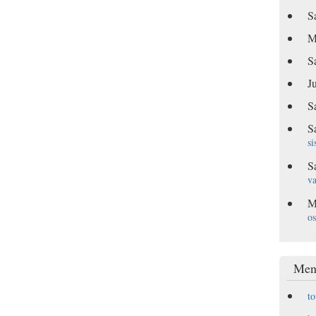
S
M
S
Ju
S
S
si
S
va
M
os
Men
t