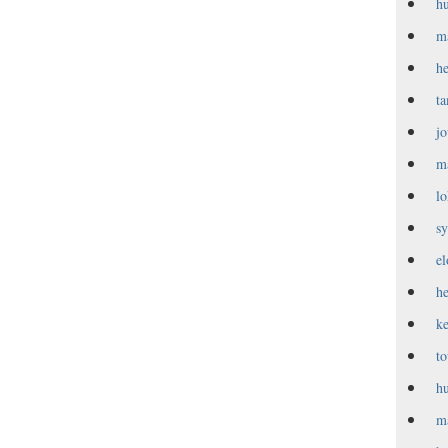
h
m
h
t
j
m
l
s
e
h
k
t
h
m