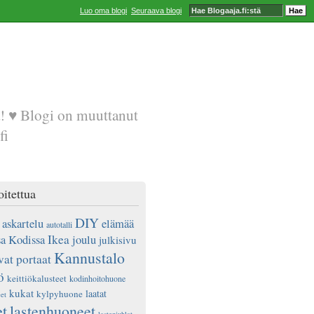
Luo oma blogi
Seuraava blogi
a! ♥ Blogi on muuttanut
fi
oitettua
DIY
askartelu
elämää
autotalli
a Kodissa
Ikea
joulu
julkisivu
Kannustalo
vat portaat
ö
keittiökalusteet
kodinhoitohuone
kukat
laatat
kylpyhuone
et
et
lastenhuoneet