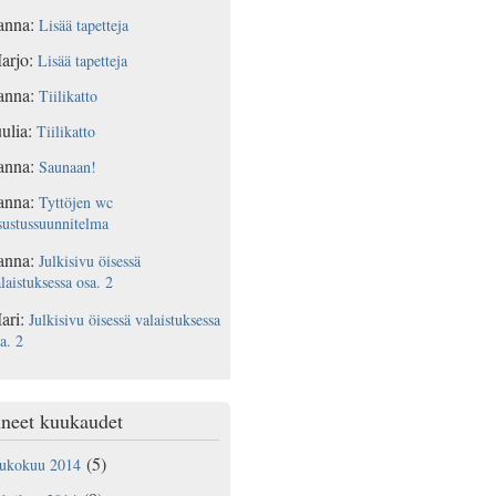
anna
:
Lisää tapetteja
arjo
:
Lisää tapetteja
anna
:
Tiilikatto
ulia
:
Tiilikatto
anna
:
Saunaan!
anna
:
Tyttöjen wc
sustussuunnitelma
anna
:
Julkisivu öisessä
laistuksessa osa. 2
ari
:
Julkisivu öisessä valaistuksessa
a. 2
neet kuukaudet
(5)
oukokuu 2014