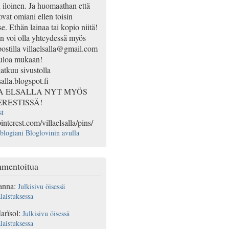
n iloinen. Ja huomaathan että
ovat omiani ellen toisin
e. Ethän lainaa tai kopio niitä!
 voi olla yhteydessä myös
ostilla villaelsalla@gmail.com
uloa mukaan!
jatkuu sivustolla
salla.blogspot.fi
A ELSALLA NYT MYÖS
ERESTISSÄ!
st
pinterest.com/villaelsalla/pins/
blogiani Bloglovinin avulla
mentoitua
anna
:
Julkisivu öisessä
laistuksessa
arïsol
:
Julkisivu öisessä
laistuksessa