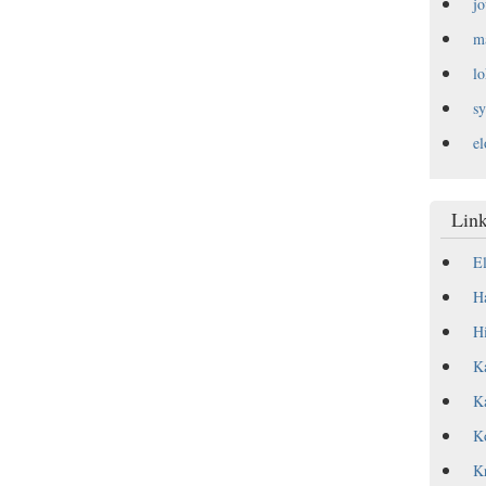
j
m
l
s
e
Link
E
Ha
Hi
Ka
Ka
Ko
Kr