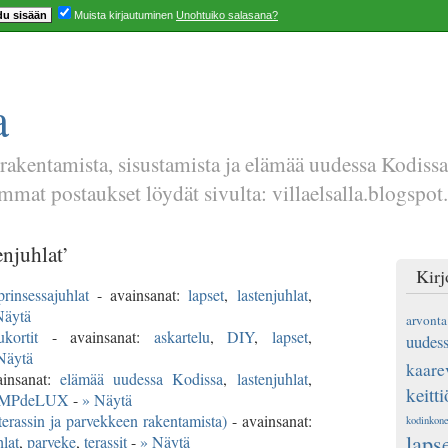
Muista kirjautuminen
Unohtuiko salasana?
a
 rakentamista, sisustamista ja elämää uudessa Kodiss
mat postaukset löydät sivulta: villaelsalla.blogspot.
enjuhlat’
Kirj
rinsessajuhlat
- avainsanat:
lapset
,
lastenjuhlat
,
Näytä
arvonta
kortit
- avainsanat:
askartelu
,
DIY
,
lapset
,
uudess
Näytä
kaare
insanat:
elämää uudessa Kodissa
,
lastenjuhlat
,
keitti
MPdeLUX
-
» Näytä
terassin ja parvekkeen rakentamista)
- avainsanat:
kodinkone
laps
hlat
,
parveke
,
terassit
-
» Näytä