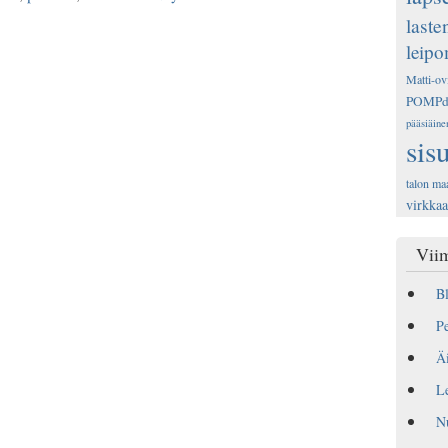
laste
leip
Matti-ov
POMP
pääsiäine
sis
talon ma
virkka
Viim
Bl
Pe
Äi
Le
N