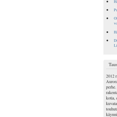
H
Pu
Ol
vo
Ha
Di
L
Taus
2012 r
Aurora
perhe. 
rakenta
kotia, 
kuvata
touhut
käynnis