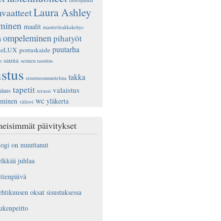
lastenjuhlat
Laura Ashley
nvaatteet
ominen
maalit
manttelitakkakehys
ompeleminen
pihatyöt
i
puutarha
deLUX
porraskaide
sauna
n
seinien tasoitus
ustus
takka
sisustussuunnitelma
tapetit
valaistus
alaus
terassi
wc
aminen
yläkerta
väliovi
eisimmät päivitykset
ogi on muuttanut
lkkää juhlaa
tienpäivä
htikuusen oksat sisustuksessa
ukenpeitto