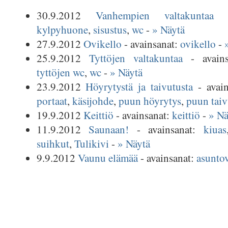
30.9.2012
Vanhempien valtakuntaa
- 
kylpyhuone
,
sisustus
,
wc
-
» Näytä
27.9.2012
Ovikello
- avainsanat:
ovikello
-
25.9.2012
Tyttöjen valtakuntaa
- avain
tyttöjen wc
,
wc
-
» Näytä
23.9.2012
Höyrytystä ja taivutusta
- avai
portaat
,
käsijohde
,
puun höyrytys
,
puun taiv
19.9.2012
Keittiö
- avainsanat:
keittiö
-
» Nä
11.9.2012
Saunaan!
- avainsanat:
kiuas
suihkut
,
Tulikivi
-
» Näytä
9.9.2012
Vaunu elämää
- avainsanat:
asunto