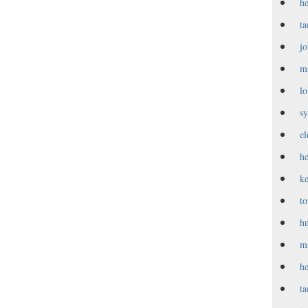
h
t
j
m
l
s
e
h
k
t
h
m
h
t