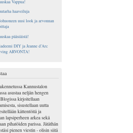
auskaa Vappua!
utarha haaveiluja
ohuoneen uusi look ja arvonnan
ittaja
uskaa pääsiäistä!
adeemi DIY ja Jeanne d’Arc
iving ARVONTA!
taa
akennetussa Kannustalon
ssa asustaa neljän hengen
Blogissa kirjoitellaan
misesta, sisustellaan uutta
esitellään kättentöitä ja
an lapsiperheen arkea sekä
aan pihatöiden parissa. Jätäthän
täsi pienen viestin - olisin siitä