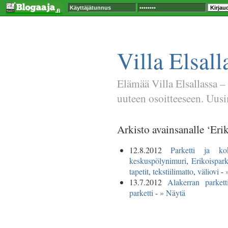
Villa Elsall
Elämää Villa Elsallassa –
uuteen osoitteeseen. Uusim
Arkisto avainsanalle ‘Erik
12.8.2012
Parketti ja koko
keskuspölynimuri
,
Erikoispark
tapetit
,
tekstiilimatto
,
väliovi
-
13.7.2012
Alakerran parketti
parketti
-
» Näytä