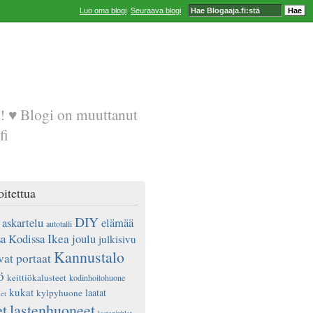
Luo oma blogi
Seuraava blogi
a! ♥ Blogi on muuttanut
fi
oitettua
DIY
askartelu
elämää
autotalli
a Kodissa
Ikea
joulu
julkisivu
Kannustalo
vat portaat
ö
keittiökalusteet
kodinhoitohuone
kukat
laatat
kylpyhuone
et
et
lastenhuoneet