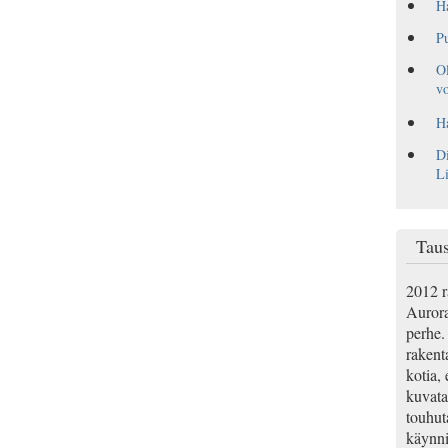
H
Pu
Ol
vo
Ha
Di
L
Taus
2012 r
Aurora
perhe. 
rakenta
kotia, 
kuvata
touhut
käynnis