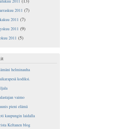
(13)
oulukuu 2011
(7)
arraskuu 2011
(7)
okakuu 2011
(9)
yyskuu 2011
(5)
lokuu 2011
it
lämäni helminauha
ikarapesä kodiksi.
ljala
lastajan vaimo
unis pieni elämä
ti kaupungin laidalla
ista Keltanen blog