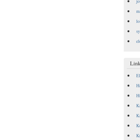
j
m
l
s
e
Link
E
Ha
Hi
Ka
Ka
Ko
Kr