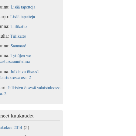
anna
:
Lisää tapetteja
arjo
:
Lisää tapetteja
anna
:
Tiilikatto
ulia
:
Tiilikatto
anna
:
Saunaan!
anna
:
Tyttöjen wc
sustussuunnitelma
anna
:
Julkisivu öisessä
laistuksessa osa. 2
ari
:
Julkisivu öisessä valaistuksessa
a. 2
neet kuukaudet
(5)
oukokuu 2014