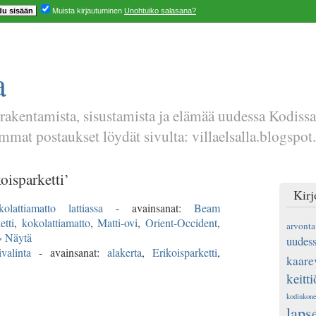
Muista kirjautuminen
Unohtuiko salasana?
a
 rakentamista, sisustamista ja elämää uudessa Kodiss
mat postaukset löydät sivulta: villaelsalla.blogspot.
oisparketti’
Kirj
lattiamatto lattiassa
- avainsanat:
Beam
etti
,
kokolattiamatto
,
Matti-ovi
,
Orient-Occident
,
arvonta
» Näytä
uudess
valinta
- avainsanat:
alakerta
,
Erikoisparketti
,
kaare
keitti
kodinkone
laps