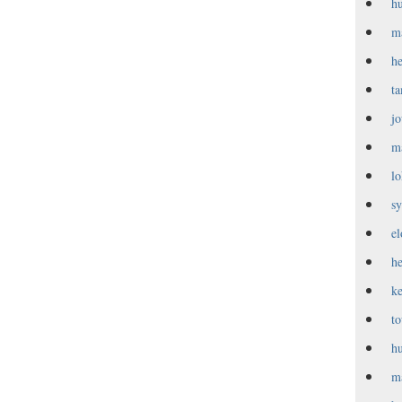
h
m
h
t
j
m
l
s
e
h
k
t
h
m