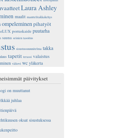
lastenjuhlat
Laura Ashley
nvaatteet
ominen
maalit
manttelitakkakehys
ompeleminen
pihatyöt
i
puutarha
deLUX
porraskaide
sauna
n
seinien tasoitus
ustus
takka
sisustussuunnitelma
tapetit
valaistus
alaus
terassi
wc
aminen
yläkerta
väliovi
eisimmät päivitykset
ogi on muuttanut
lkkää juhlaa
tienpäivä
htikuusen oksat sisustuksessa
ukenpeitto