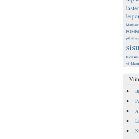
laste
leip
Matti-ov
POMP
pääsiäine
sis
talon ma
virkka
Viim
Bl
Pe
Äi
Le
N