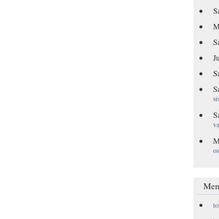
S
M
S
Ju
S
S
si
S
va
M
os
Men
t