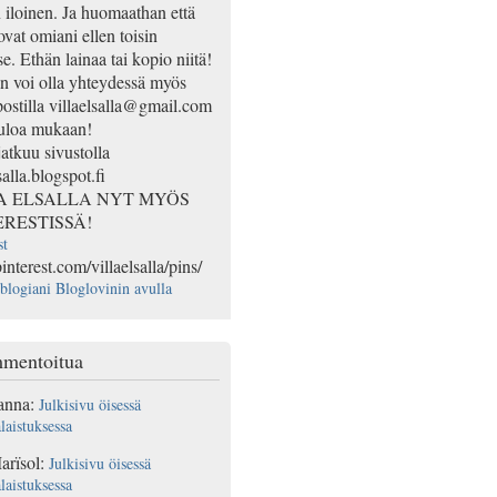
n iloinen. Ja huomaathan että
ovat omiani ellen toisin
e. Ethän lainaa tai kopio niitä!
 voi olla yhteydessä myös
ostilla villaelsalla@gmail.com
uloa mukaan!
jatkuu sivustolla
salla.blogspot.fi
A ELSALLA NYT MYÖS
ERESTISSÄ!
st
pinterest.com/villaelsalla/pins/
blogiani Bloglovinin avulla
mentoitua
anna
:
Julkisivu öisessä
laistuksessa
arïsol
:
Julkisivu öisessä
laistuksessa