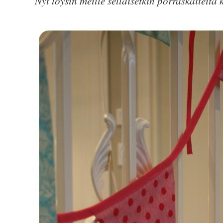
Nyt löysin meille sellaisetkin porraskaiteita