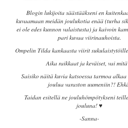
Blogin lukijoita säästääkseni en kuitenka
kuvaamaan meidän joulukotia enää (turha sik
ei ole edes kunnon valaistusta) ja kaivoin ka
pari kuvaa viirinauhoista.
Ompelin Tilda kankaasta viirit sukulaistytöille
Aika raikkaat ja keväiset, vai mitä
Saisiko näitä kuvia katsoessa tarmoa alka
joulua varaston uumeniin?! Ehk
Taidan esitellä ne jouluhömpötykseni teille
jouluna! ♥
-Sanna-