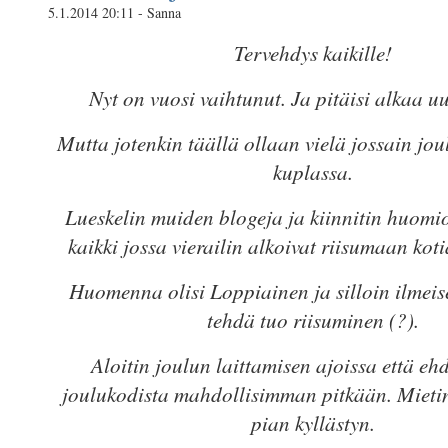
5.1.2014 20:11 - Sanna
Tervehdys kaikille!
Nyt on vuosi vaihtunut. Ja pitäisi alkaa uu
Mutta jotenkin täällä ollaan vielä jossain jou
kuplassa.
Lueskelin muiden blogeja ja kiinnitin huomio
kaikki jossa vierailin alkoivat riisumaan koti
Huomenna olisi Loppiainen ja silloin ilmeise
tehdä tuo riisuminen (?).
Aloitin joulun laittamisen ajoissa että eh
joulukodista mahdollisimman pitkään. Mieti
pian kyllästyn.