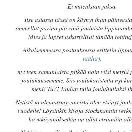
Ei mitenkään jaksa.
Itse asiassa tässä on käynyt ihan päinvasta
ommellut parina päivänä jouluista lippunau
Mies ja lapset askartelivat tänään tonttuja
Aikaisemmassa postauksessa esittelin lipp
täältä),
nyt teen samanlaista pitkää noin viisi metriä
joulukuuseemme. Siis joulukoristeita nyt kun
meni! Tä?! Taidan tulla jouluhulluksi i
Netistä ja alennusmyynneistä olen etsinyt joulu
vuodelle! Löysinkin kivoja Stockmannin verk
havuköynnöksetkin on ollut etsinnäin all