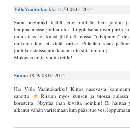
VillaVaahtokarkki
11.54 08.01.2014
Sama meininki täällä, ettei millään heti joulun jä
lemppaamassa joulua ulos. Loppiaisena tosin purin jo
mutta taas toi kuusi jököttää tuossa ”talvipuuna” t
mokoma kun ei vielä varise. Pidetään vaan päämme 
joulukoristeissa niin kauan kuin siltä tuntuu;)
Mukavaa uutta vuotta teille!
Sanna
18.59 08.01.2014
Hei Villa Vaahtokarkki! Kiitos nasevasta komment
sanottu!
Riisuin myös kuusen ja tuossa aulassa
koristeita! Näyttää ihan kivalta noinkin! Ei haittaa
alkanut vähän varisemaan kun pääsi tuo vesi loppumaan