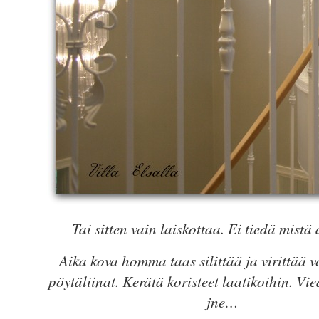
Tai sitten vain laiskottaa. Ei tiedä mistä a
Aika kova homma taas silittää ja virittää v
pöytäliinat. Kerätä koristeet laatikoihin. Vi
jne…