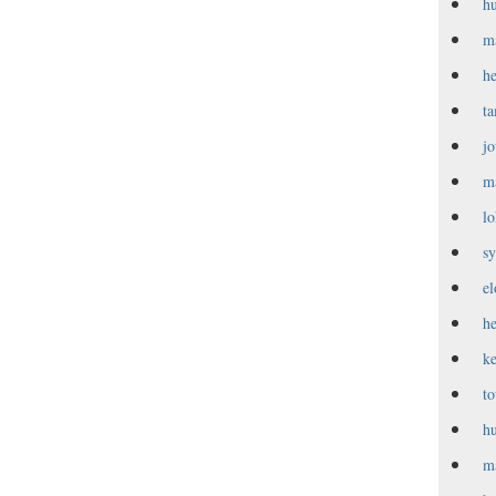
h
m
h
t
j
m
l
s
e
h
k
t
h
m