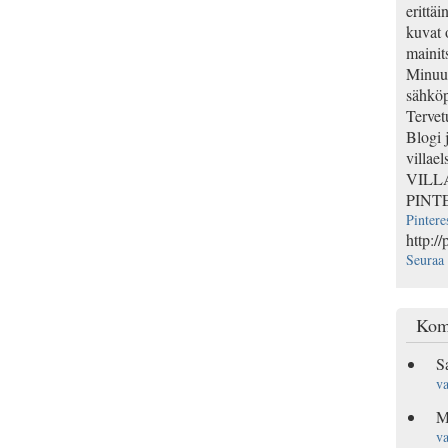
erittäi
kuvat 
mainits
Minuun
sähköp
Tervet
Blogi 
villael
VILL
PINT
Pintere
http://
Seuraa 
Kom
S
va
M
va