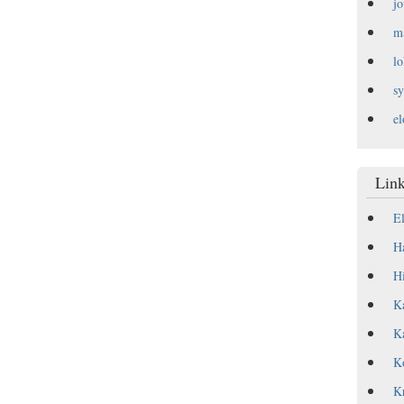
j
m
l
s
e
Link
E
Ha
Hi
Ka
Ka
Ko
Kr