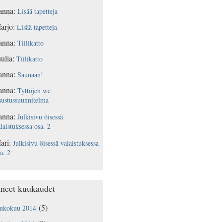
anna
:
Lisää tapetteja
arjo
:
Lisää tapetteja
anna
:
Tiilikatto
ulia
:
Tiilikatto
anna
:
Saunaan!
anna
:
Tyttöjen wc
sustussuunnitelma
anna
:
Julkisivu öisessä
laistuksessa osa. 2
ari
:
Julkisivu öisessä valaistuksessa
a. 2
neet kuukaudet
(5)
oukokuu 2014