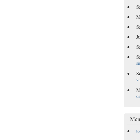
S
M
S
Ju
S
S
si
S
va
M
os
Men
t