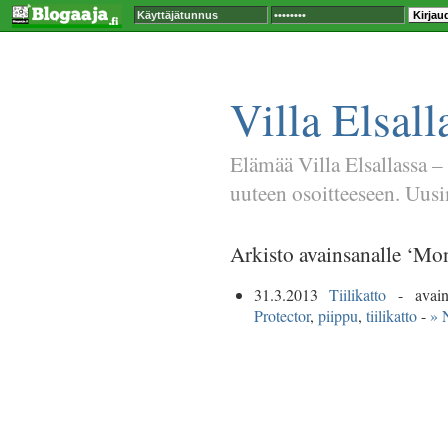
Villa Elsall
Elämää Villa Elsallassa –
uuteen osoitteeseen. Uusim
Arkisto avainsanalle ‘Mon
31.3.2013
Tiilikatto
- avain
Protector
,
piippu
,
tiilikatto
-
» 