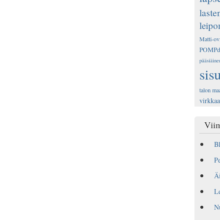
laste
leip
Matti-ov
POMP
pääsiäine
sis
talon ma
virkka
Viim
Bl
Pe
Äi
Le
N