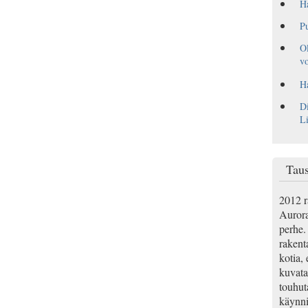
H
Pu
Ol
vo
Ha
Di
L
Taus
2012 r
Aurora
perhe. 
rakenta
kotia, 
kuvata
touhut
käynnis