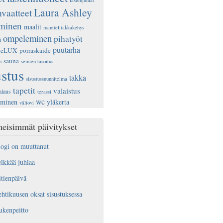
lastenjuhlat
Laura Ashley
nvaatteet
ominen
maalit
manttelitakkakehys
ompeleminen
pihatyöt
i
puutarha
deLUX
porraskaide
sauna
n
seinien tasoitus
ustus
takka
sisustussuunnitelma
tapetit
valaistus
alaus
terassi
wc
aminen
yläkerta
väliovi
eisimmät päivitykset
ogi on muuttanut
lkkää juhlaa
tienpäivä
htikuusen oksat sisustuksessa
ukenpeitto