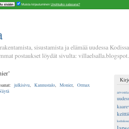
Muista kirjautuminen
Unohtuiko salasana?
a
 rakentamista, sisustamista ja elämää uudessa Kodiss
mat postaukset löydät sivulta: villaelsalla.blogspot.
ier’
Kirj
sanat:
julkisivu
,
Kannustalo
,
Monier
,
Ormax
Näytä
arvonta
uudess
kaare
keitti
kodinkone
laps