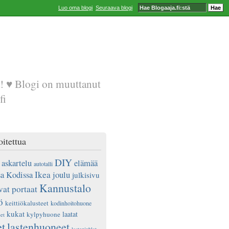
Luo oma blogi
Seuraava blogi
a! ♥ Blogi on muuttanut
fi
oitettua
DIY
askartelu
elämää
autotalli
a Kodissa
Ikea
joulu
julkisivu
Kannustalo
vat portaat
ö
keittiökalusteet
kodinhoitohuone
kukat
laatat
kylpyhuone
et
et
lastenhuoneet