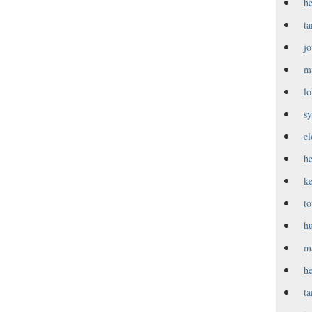
h
t
j
m
l
s
e
h
k
t
h
m
h
t