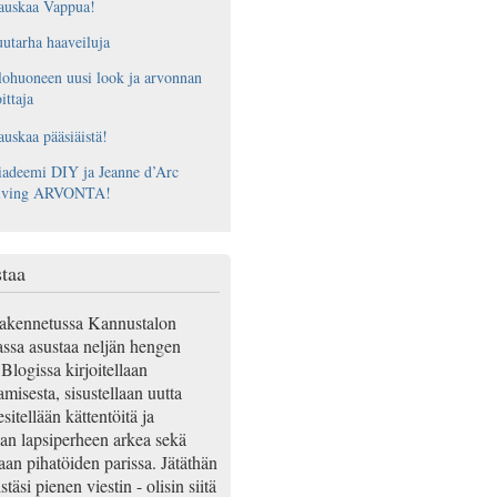
auskaa Vappua!
utarha haaveiluja
ohuoneen uusi look ja arvonnan
ittaja
uskaa pääsiäistä!
adeemi DIY ja Jeanne d’Arc
iving ARVONTA!
taa
akennetussa Kannustalon
ssa asustaa neljän hengen
Blogissa kirjoitellaan
misesta, sisustellaan uutta
esitellään kättentöitä ja
an lapsiperheen arkea sekä
aan pihatöiden parissa. Jätäthän
täsi pienen viestin - olisin siitä