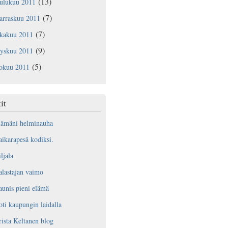
(13)
oulukuu 2011
(7)
arraskuu 2011
(7)
okakuu 2011
(9)
yyskuu 2011
(5)
lokuu 2011
it
lämäni helminauha
ikarapesä kodiksi.
ljala
lastajan vaimo
unis pieni elämä
ti kaupungin laidalla
ista Keltanen blog