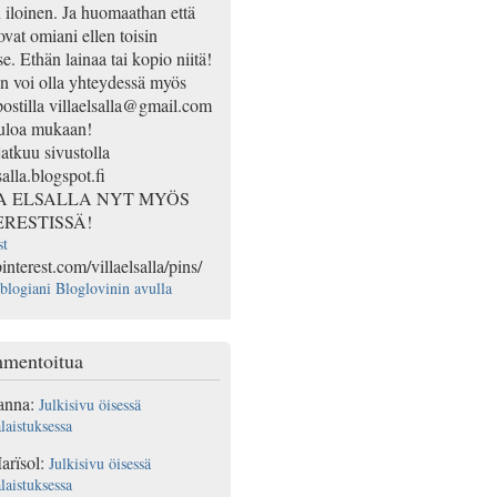
n iloinen. Ja huomaathan että
ovat omiani ellen toisin
e. Ethän lainaa tai kopio niitä!
 voi olla yhteydessä myös
ostilla villaelsalla@gmail.com
uloa mukaan!
jatkuu sivustolla
salla.blogspot.fi
A ELSALLA NYT MYÖS
ERESTISSÄ!
st
pinterest.com/villaelsalla/pins/
blogiani Bloglovinin avulla
mentoitua
anna
:
Julkisivu öisessä
laistuksessa
arïsol
:
Julkisivu öisessä
laistuksessa