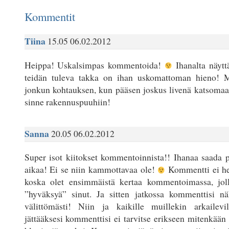
Kommentit
Tiina
15.05 06.02.2012
Heippa! Uskalsimpas kommentoida!
Ihanalta näyttä
teidän tuleva takka on ihan uskomattoman hieno!
jonkun kohtauksen, kun pääsen joskus livenä katsom
sinne rakennuspuuhiin!
Sanna
20.05 06.02.2012
Super isot kiitokset kommentoinnista!! Ihanaa saada pa
aikaa! Ei se niin kammottavaa ole!
Kommentti ei het
koska olet ensimmäistä kertaa kommentoimassa, jol
”hyväksyä” sinut. Ja sitten jatkossa kommenttisi nä
välittömästi! Niin ja kaikille muillekin arkailevil
jättääksesi kommenttisi ei tarvitse erikseen mitenkään k