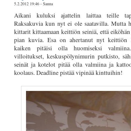
5.2.2012 19:46 - Sanna
Aikani kuluksi ajattelin laittaa teille tap
Raksakuvia kun nyt ei ole saatavilla. Mutta
kittarit kittaamaan keittiön seiniä, että eiköhän
pian kuvia. Esa on ahertanut nyt keittiön
kaiken pitäisi olla huomiseksi valmiina.
villoitukset, keskuspölynimurin putkisto, sä
seinät ja kotelot pitää olla valmiina ja katto
koolaus. Deadline pistää vipinää kinttuihin!