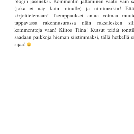
blogin jäseneksi. Kommentin jättäminen vaatii vain s
(joka ei näy kuin minulle) ja nimimerkin! Että
kirjoittelemaan! Tsemppaukset antaa voimaa muut
tappavassa rakennusurassa näin raksalesken s
kommentteja vaan! Kiitos Tiina! Kutsut teidät tontt
saadaan paikkoja hieman siistimmäksi, tällä hetkellä sie
sijaa!