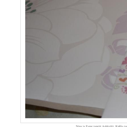
Nina ja Esme tapetit Ashleyltä. Kukka tap