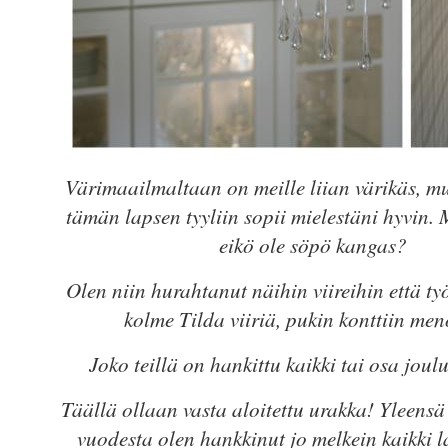
Värimaailmaltaan on meille liian värikäs, mu
tämän lapsen tyyliin sopii mielestäni hyvin. 
eikö ole söpö kangas?
Olen niin hurahtanut näihin viireihin että ty
kolme Tilda viiriä, pukin konttiin m
Joko teillä on hankittu kaikki tai osa joul
Täällä ollaan vasta aloitettu urakka! Yleens
vuodesta olen hankkinut jo melkein kaikki la