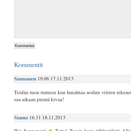
Kommentit
Sannanen
19.06 17.11.2013
Teidän tuon tunteen kun hurahtaa noihin viirien tekem
saa aikaan pientä kivaa!
Sanna
16.31 18.11.2013
Hei Sannanen!
Totta! Toisin kuin tilkkutäkit! Alle