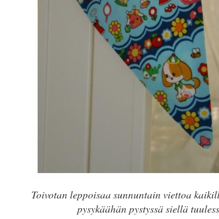
Toivotan leppoisaa sunnuntain viettoa kaikille
pysykäähän pystyssä siellä tuules