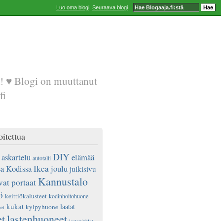
Luo oma blogi
Seuraava blogi
a! ♥ Blogi on muuttanut
fi
oitettua
DIY
askartelu
elämää
autotalli
a Kodissa
Ikea
joulu
julkisivu
Kannustalo
vat portaat
ö
keittiökalusteet
kodinhoitohuone
kukat
laatat
kylpyhuone
et
et
lastenhuoneet