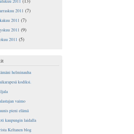
(13)
oulukuu 2011
(7)
arraskuu 2011
(7)
okakuu 2011
(9)
yyskuu 2011
(5)
lokuu 2011
it
lämäni helminauha
ikarapesä kodiksi.
ljala
lastajan vaimo
unis pieni elämä
ti kaupungin laidalla
ista Keltanen blog