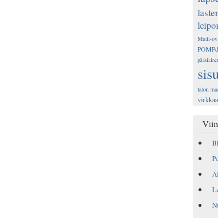
laste
leip
Matti-ov
POMP
pääsiäine
sis
talon ma
virkka
Viim
Bl
Pe
Äi
Le
N