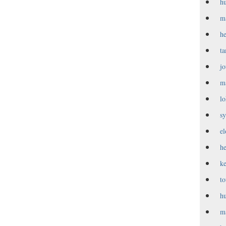
h
m
h
t
j
m
l
s
e
h
k
t
h
m