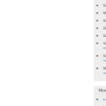
S
M
S
Ju
S
S
si
S
va
M
os
Men
t