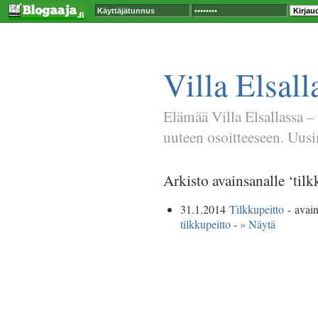
Villa Elsall
Elämää Villa Elsallassa –
uuteen osoitteeseen. Uusim
Arkisto avainsanalle ‘tilk
31.1.2014
Tilkkupeitto
- avai
tilkkupeitto
-
» Näytä