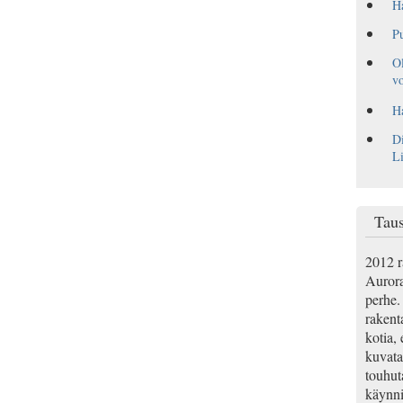
H
Pu
Ol
vo
Ha
Di
L
Taus
2012 r
Aurora
perhe. 
rakenta
kotia, 
kuvata
touhut
käynnis