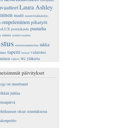
lastenjuhlat
Laura Ashley
nvaatteet
ominen
maalit
manttelitakkakehys
ompeleminen
pihatyöt
i
puutarha
deLUX
porraskaide
sauna
n
seinien tasoitus
ustus
takka
sisustussuunnitelma
tapetit
valaistus
alaus
terassi
wc
aminen
yläkerta
väliovi
eisimmät päivitykset
ogi on muuttanut
lkkää juhlaa
tienpäivä
htikuusen oksat sisustuksessa
ukenpeitto