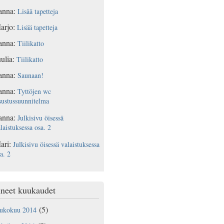
anna
:
Lisää tapetteja
arjo
:
Lisää tapetteja
anna
:
Tiilikatto
ulia
:
Tiilikatto
anna
:
Saunaan!
anna
:
Tyttöjen wc
sustussuunnitelma
anna
:
Julkisivu öisessä
laistuksessa osa. 2
ari
:
Julkisivu öisessä valaistuksessa
a. 2
neet kuukaudet
(5)
oukokuu 2014