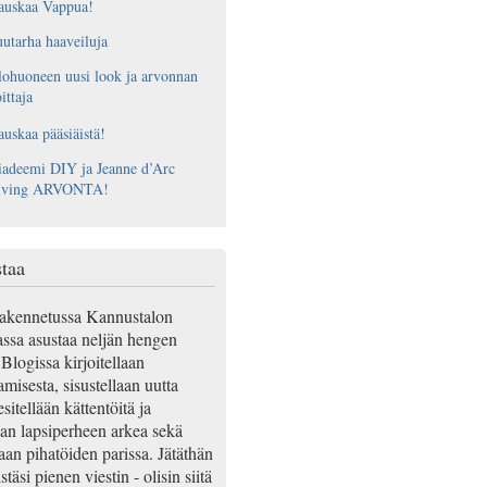
auskaa Vappua!
utarha haaveiluja
ohuoneen uusi look ja arvonnan
ittaja
uskaa pääsiäistä!
adeemi DIY ja Jeanne d’Arc
iving ARVONTA!
taa
akennetussa Kannustalon
ssa asustaa neljän hengen
Blogissa kirjoitellaan
misesta, sisustellaan uutta
esitellään kättentöitä ja
an lapsiperheen arkea sekä
aan pihatöiden parissa. Jätäthän
täsi pienen viestin - olisin siitä