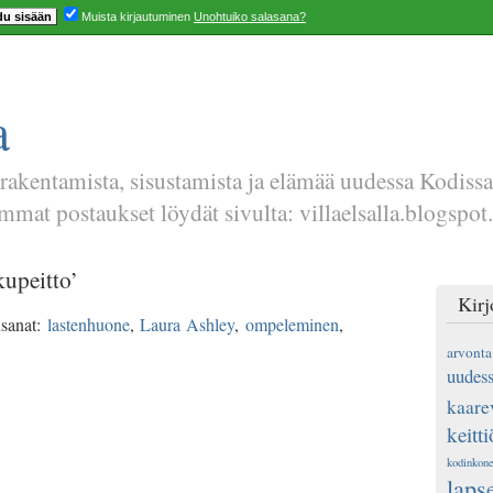
Muista kirjautuminen
Unohtuiko salasana?
a
 rakentamista, sisustamista ja elämää uudessa Kodiss
mat postaukset löydät sivulta: villaelsalla.blogspot.
kupeitto’
Kirj
nsanat:
lastenhuone
,
Laura Ashley
,
ompeleminen
,
arvonta
uudess
kaare
keitti
kodinkone
laps