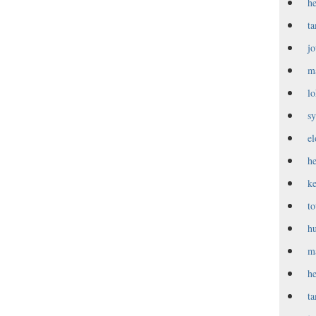
h
t
j
m
l
s
e
h
k
t
h
m
h
t