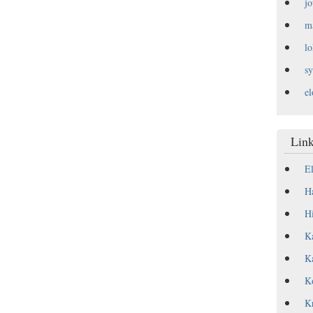
j
m
l
s
e
Link
E
Ha
Hi
Ka
Ka
Ko
Kr