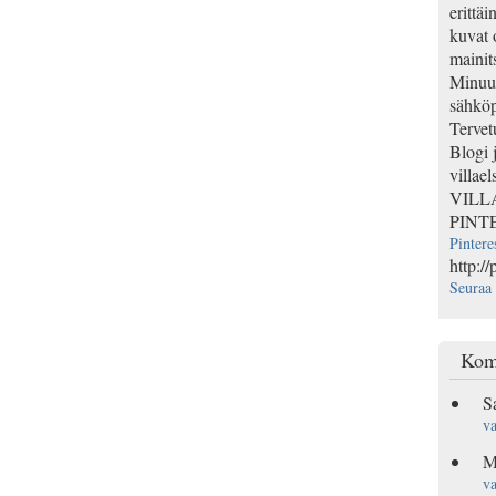
erittäi
kuvat 
mainits
Minuun
sähköp
Tervet
Blogi 
villael
VILL
PINT
Pintere
http://
Seuraa 
Kom
S
va
M
va