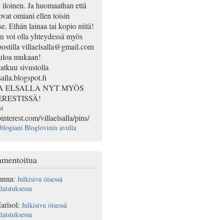
n iloinen. Ja huomaathan että
ovat omiani ellen toisin
e. Ethän lainaa tai kopio niitä!
 voi olla yhteydessä myös
ostilla villaelsalla@gmail.com
uloa mukaan!
jatkuu sivustolla
salla.blogspot.fi
A ELSALLA NYT MYÖS
ERESTISSÄ!
st
pinterest.com/villaelsalla/pins/
blogiani Bloglovinin avulla
mentoitua
anna
:
Julkisivu öisessä
laistuksessa
arïsol
:
Julkisivu öisessä
laistuksessa