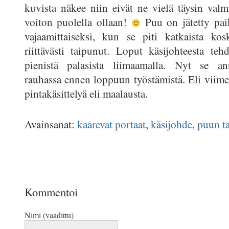
kuvista näkee niin eivät ne vielä täysin valm
voiton puolella ollaan!
Puu on jätetty pai
vajaamittaiseksi, kun se piti katkaista kos
riittävästi taipunut. Loput käsijohteesta teh
pienistä palasista liimaamalla. Nyt se a
rauhassa ennen loppuun työstämistä. Eli viimei
pintakäsittelyä eli maalausta.
Avainsanat:
kaarevat portaat
,
käsijohde
,
puun t
Kommentoi
Nimi (vaadittu)