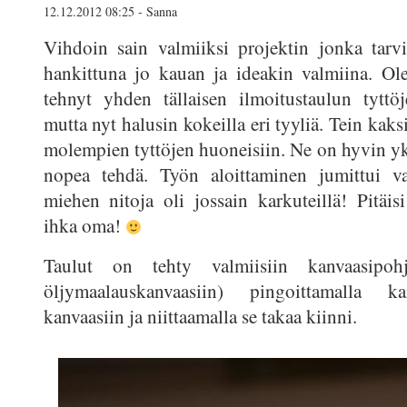
12.12.2012 08:25 - Sanna
Vihdoin sain valmiiksi projektin jonka tarv
hankittuna jo kauan ja ideakin valmiina. Ol
tehnyt yhden tällaisen ilmoitustaulun tyttö
mutta nyt halusin kokeilla eri tyyliä. Tein kaks
molempien tyttöjen huoneisiin. Ne on hyvin yk
nopea tehdä. Työn aloittaminen jumittui v
miehen nitoja oli jossain karkuteillä! Pitäis
ihka oma!
Taulut on tehty valmiisiin kanvaasipohji
öljymaalauskanvaasiin) pingoittamalla ka
kanvaasiin ja niittaamalla se takaa kiinni.