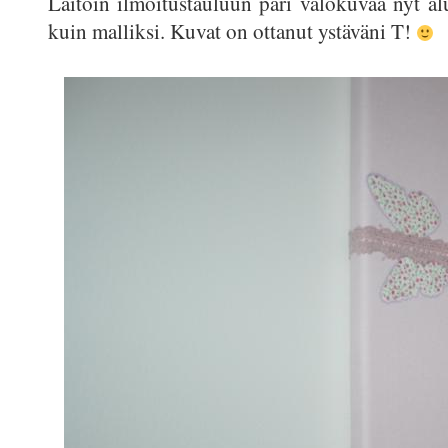
Laitoin ilmoitustauluun pari valokuvaa nyt al
kuin malliksi. Kuvat on ottanut ystäväni T!